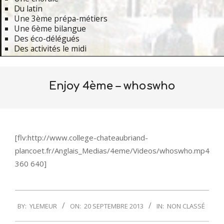
Du latin
Une 3ème prépa-métiers
Une 6ème bilangue
Des éco-délégués
Des activités le midi
Primary
Navigation
Enjoy 4ème – whoswho
Menu
[flv:http://www.college-chateaubriand-
plancoet.fr/Anglais_Medias/4eme/Videos/whoswho.mp4
360 640]
2013-
BY:
YLEMEUR
ON:
20 SEPTEMBRE 2013
IN:
NON CLASSÉ
09-
20