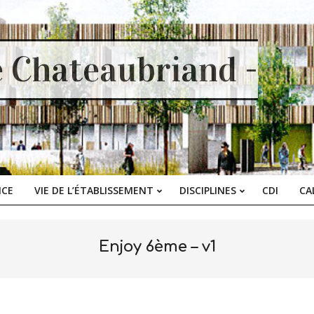
e Chateaubriand -
ICE
VIE DE L’ÉTABLISSEMENT
DISCIPLINES
CDI
CA
Primary
Navigation
Menu
Enjoy 6ème – v1