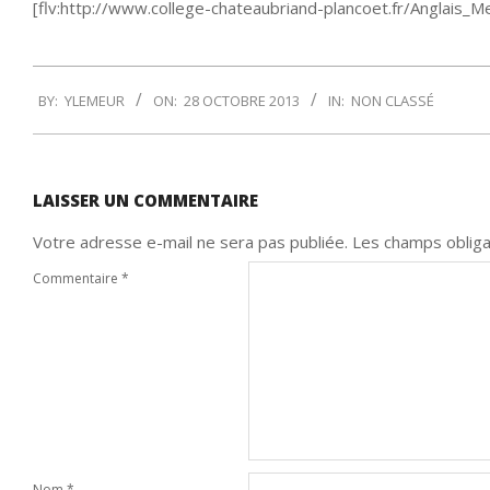
[flv:http://www.college-chateaubriand-plancoet.fr/Anglais_
2013-
BY:
YLEMEUR
ON:
28 OCTOBRE 2013
IN:
NON CLASSÉ
10-
28
LAISSER UN COMMENTAIRE
Votre adresse e-mail ne sera pas publiée.
Les champs obliga
Commentaire
*
Nom
*