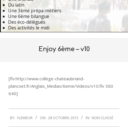
Du latin
Une 3ème prépa-métiers
Une 6ème bilangue
Des éco-délégués
Des activités le midi
Primary
Navigation
Enjoy 6ème – v10
Menu
[flv:http://www.college-chateaubriand-
plancoet.fr/Anglais_Medias/6eme/Videos/v10.flv 360
640]
2013-
BY:
YLEMEUR
ON:
28 OCTOBRE 2013
IN:
NON CLASSÉ
10-
28