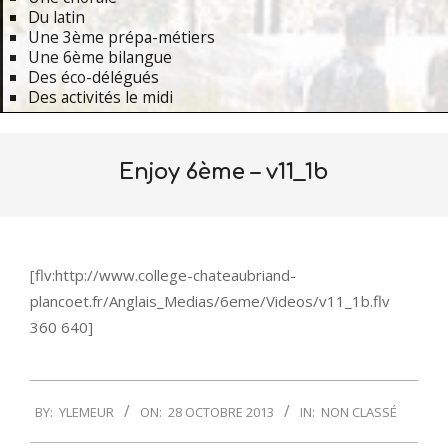
Du latin
Une 3ème prépa-métiers
Une 6ème bilangue
Des éco-délégués
Des activités le midi
Primary
Navigation
Enjoy 6ème – v11_1b
Menu
[flv:http://www.college-chateaubriand-
plancoet.fr/Anglais_Medias/6eme/Videos/v11_1b.flv
360 640]
2013-
BY:
YLEMEUR
ON:
28 OCTOBRE 2013
IN:
NON CLASSÉ
10-
28