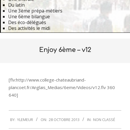
Du latin
Une 3ème prépa-métiers
Une 6ème bilangue
Des éco-délégués
Des activités le midi
Primary
Navigation
Enjoy 6ème – v12
Menu
[flv:http://www.college-chateaubriand-
plancoet.fr/Anglais_Medias/6eme/Videos/v12.flv 360
640]
2013-
BY:
YLEMEUR
ON:
28 OCTOBRE 2013
IN:
NON CLASSÉ
10-
28