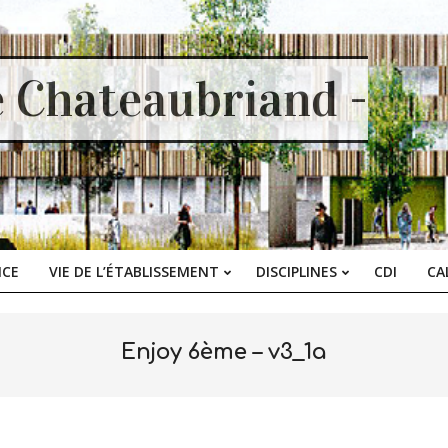
e Chateaubriand -
ICE
VIE DE L’ÉTABLISSEMENT
DISCIPLINES
CDI
CA
Primary
Navigation
Menu
Enjoy 6ème – v3_1a