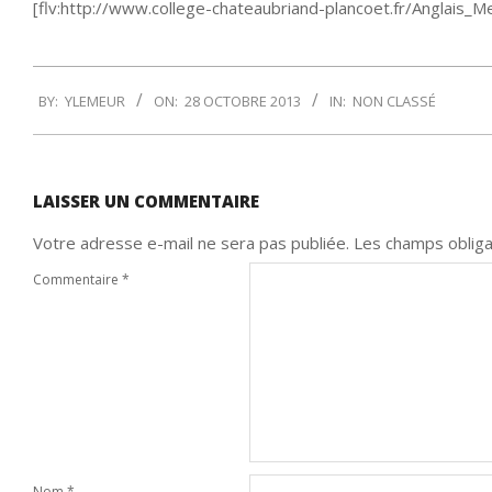
[flv:http://www.college-chateaubriand-plancoet.fr/Anglais_
2013-
BY:
YLEMEUR
ON:
28 OCTOBRE 2013
IN:
NON CLASSÉ
10-
28
LAISSER UN COMMENTAIRE
Votre adresse e-mail ne sera pas publiée.
Les champs obliga
Commentaire
*
Nom
*