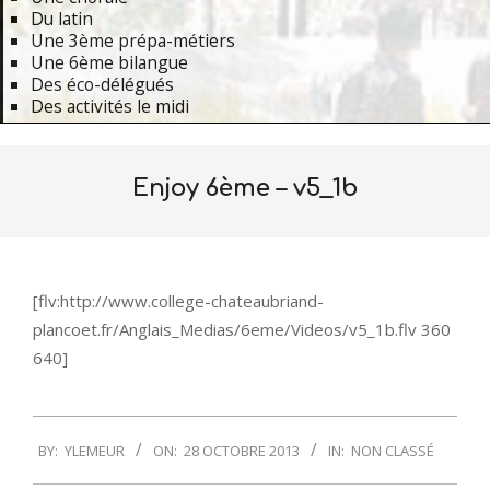
Du latin
Une 3ème prépa-métiers
Une 6ème bilangue
Des éco-délégués
Des activités le midi
Primary
Navigation
Enjoy 6ème – v5_1b
Menu
[flv:http://www.college-chateaubriand-
plancoet.fr/Anglais_Medias/6eme/Videos/v5_1b.flv 360
640]
2013-
BY:
YLEMEUR
ON:
28 OCTOBRE 2013
IN:
NON CLASSÉ
10-
28