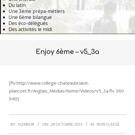
Du latin
Une 3ème prépa-métiers
Une 6ème bilangue
Des éco-délégués
Des activités le midi
Primary
Navigation
Enjoy 6ème – v5_3a
Menu
[flv:http://www.college-chateaubriand-
plancoet.fr/Anglais_Medias/6eme/Videos/v5_3a.flv 360
640]
2013-
BY:
YLEMEUR
ON:
28 OCTOBRE 2013
IN:
NON CLASSÉ
10-
28