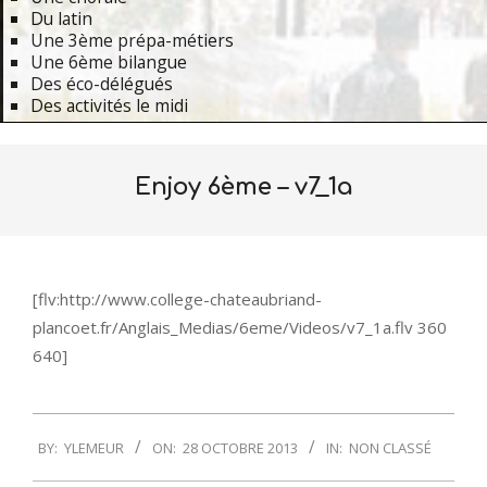
Du latin
Une 3ème prépa-métiers
Une 6ème bilangue
Des éco-délégués
Des activités le midi
Primary
Navigation
Enjoy 6ème – v7_1a
Menu
[flv:http://www.college-chateaubriand-
plancoet.fr/Anglais_Medias/6eme/Videos/v7_1a.flv 360
640]
2013-
BY:
YLEMEUR
ON:
28 OCTOBRE 2013
IN:
NON CLASSÉ
10-
28