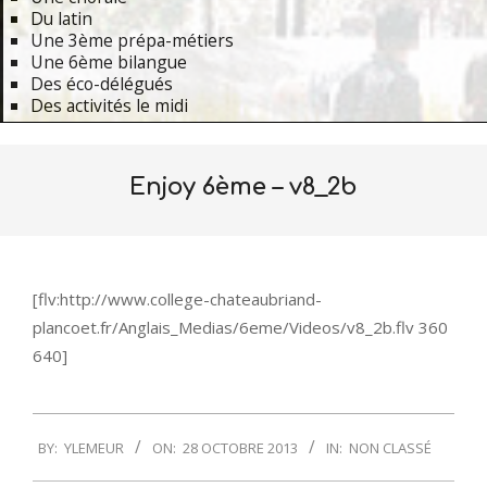
Du latin
Une 3ème prépa-métiers
Une 6ème bilangue
Des éco-délégués
Des activités le midi
Primary
Navigation
Enjoy 6ème – v8_2b
Menu
[flv:http://www.college-chateaubriand-
plancoet.fr/Anglais_Medias/6eme/Videos/v8_2b.flv 360
640]
2013-
BY:
YLEMEUR
ON:
28 OCTOBRE 2013
IN:
NON CLASSÉ
10-
28