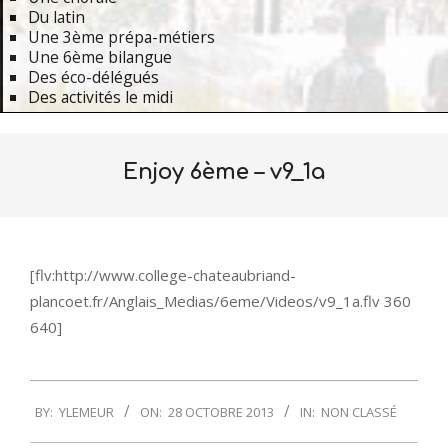
Du latin
Une 3ème prépa-métiers
Une 6ème bilangue
Des éco-délégués
Des activités le midi
Primary
Navigation
Enjoy 6ème – v9_1a
Menu
[flv:http://www.college-chateaubriand-
plancoet.fr/Anglais_Medias/6eme/Videos/v9_1a.flv 360
640]
2013-
BY:
YLEMEUR
ON:
28 OCTOBRE 2013
IN:
NON CLASSÉ
10-
28