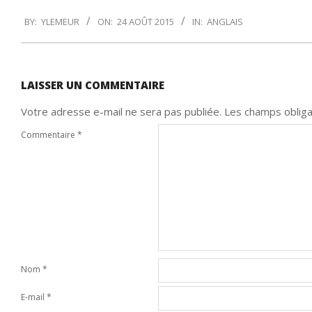
2015-
BY:
YLEMEUR
ON:
24 AOÛT 2015
IN:
ANGLAIS
08-
24
LAISSER UN COMMENTAIRE
Votre adresse e-mail ne sera pas publiée.
Les champs obliga
Commentaire
*
Nom
*
E-mail
*