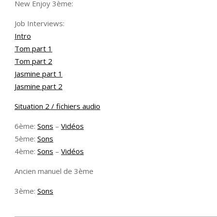
New Enjoy 3ème:
Job Interviews:
Intro
Tom part 1
Tom part 2
Jasmine part 1
Jasmine part 2
Situation 2 / fichiers audio
6ème:
Sons
–
Vidéos
5ème:
Sons
4ème:
Sons
–
Vidéos
Ancien manuel de 3ème
3ème:
Sons