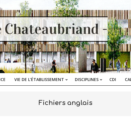
e Chateaubriand -
ICE
VIE DE L’ÉTABLISSEMENT
DISCIPLINES
CDI
CA
Primary
Navigation
Menu
Fichiers anglais