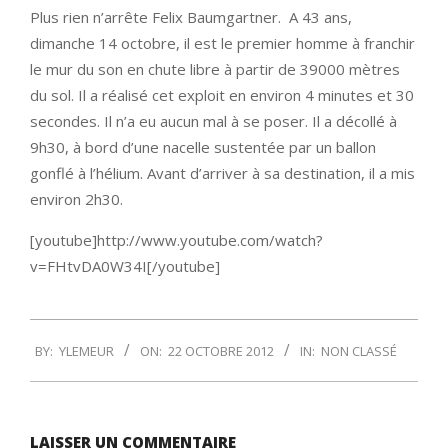
Plus rien n’arrête Felix Baumgartner. A 43 ans,
dimanche 14 octobre, il est le premier homme à franchir
le mur du son en chute libre à partir de 39000 mètres
du sol. Il a réalisé cet exploit en environ 4 minutes et 30
secondes. Il n’a eu aucun mal à se poser. Il a décollé à
9h30, à bord d’une nacelle sustentée par un ballon
gonflé à l’hélium. Avant d’arriver à sa destination, il a mis
environ 2h30.
[youtube]http://www.youtube.com/watch?
v=FHtvDA0W34I[/youtube]
2012-
BY:
YLEMEUR
ON:
22 OCTOBRE 2012
IN:
NON CLASSÉ
10-
22
LAISSER UN COMMENTAIRE