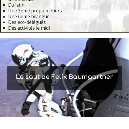
Du latin
Une 3ème prépa-métiers
Une 6ème bilangue
Des éco-délégués
Des activités le midi
Primary
Navigation
Menu
Le saut de Felix Baumgartner