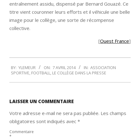
entraînement assidu, dispensé par Bernard Gouazé. Ce
titre vient couronner leurs efforts et il véhicule une belle
image pour le collège, une sorte de récompense
collective.
[
Ouest France
]
2014-
BY:
YLEMEUR
ON:
7 AVRIL 2014
IN:
ASSOCIATION
04-
SPORTIVE
,
FOOTBALL
,
LE COLLÈGE DANS LA PRESSE
07
LAISSER UN COMMENTAIRE
Votre adresse e-mail ne sera pas publiée.
Les champs
obligatoires sont indiqués avec
*
Commentaire
*