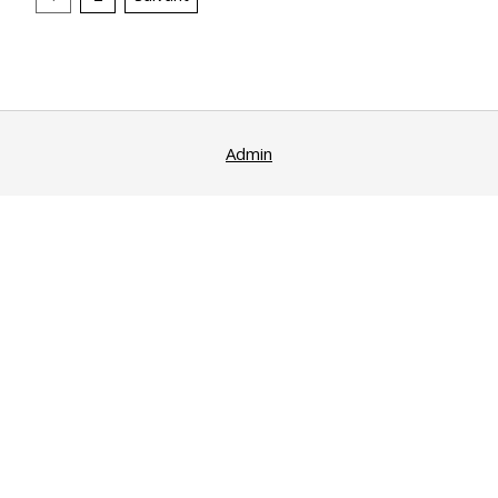
des
publications
Admin