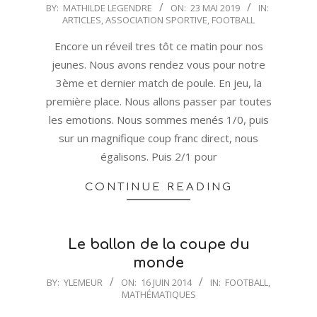
2019-
BY:
MATHILDE LEGENDRE
ON:
23 MAI 2019
IN:
ARTICLES
,
ASSOCIATION SPORTIVE
,
FOOTBALL
05-
23
Encore un réveil tres tôt ce matin pour nos
jeunes. Nous avons rendez vous pour notre
3ème et dernier match de poule. En jeu, la
première place. Nous allons passer par toutes
les emotions. Nous sommes menés 1/0, puis
sur un magnifique coup franc direct, nous
égalisons. Puis 2/1 pour
CONTINUE READING
Le ballon de la coupe du
monde
2014-
BY:
YLEMEUR
ON:
16 JUIN 2014
IN:
FOOTBALL
,
MATHÉMATIQUES
06-