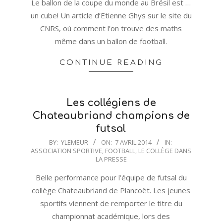
16
Le ballon de la coupe du monde au Brésil est …
un cube! Un article d’Etienne Ghys sur le site du
CNRS, où comment l’on trouve des maths
même dans un ballon de football.
CONTINUE READING
Les collégiens de
Chateaubriand champions de
futsal
2014-
BY:
YLEMEUR
ON:
7 AVRIL 2014
IN:
ASSOCIATION SPORTIVE
,
FOOTBALL
,
LE COLLÈGE DANS
04-
LA PRESSE
07
Belle performance pour l’équipe de futsal du
collège Chateaubriand de Plancoët. Les jeunes
sportifs viennent de remporter le titre du
championnat académique, lors des