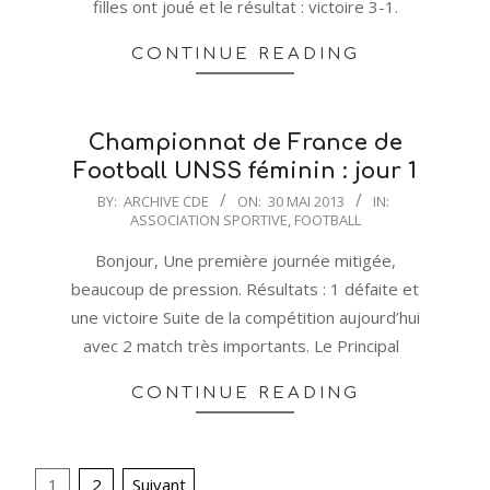
filles ont joué et le résultat : victoire 3-1.
CONTINUE READING
Championnat de France de
Football UNSS féminin : jour 1
2013-
BY:
ARCHIVE CDE
ON:
30 MAI 2013
IN:
ASSOCIATION SPORTIVE
,
FOOTBALL
05-
30
Bonjour, Une première journée mitigée,
beaucoup de pression. Résultats : 1 défaite et
une victoire Suite de la compétition aujourd’hui
avec 2 match très importants. Le Principal
CONTINUE READING
Pagination
1
2
Suivant