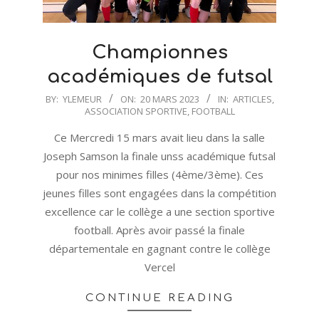
Championnes
académiques de futsal
2023-
BY:
YLEMEUR
ON:
20 MARS 2023
IN:
ARTICLES
,
ASSOCIATION SPORTIVE
,
FOOTBALL
03-
20
Ce Mercredi 15 mars avait lieu dans la salle
Joseph Samson la finale unss académique futsal
pour nos minimes filles (4ème/3ème). Ces
jeunes filles sont engagées dans la compétition
excellence car le collège a une section sportive
football. Après avoir passé la finale
départementale en gagnant contre le collège
Vercel
CONTINUE READING