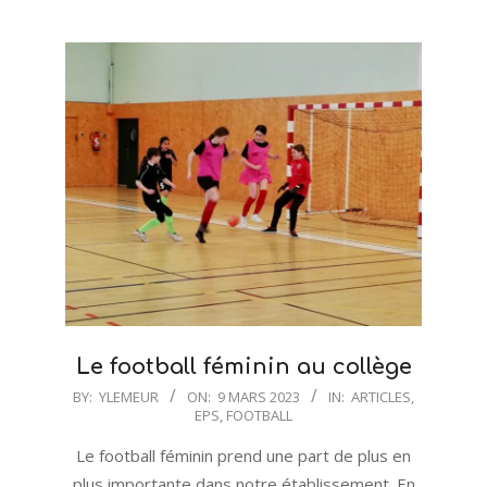
Le football féminin au collège
2023-
BY:
YLEMEUR
ON:
9 MARS 2023
IN:
ARTICLES
,
EPS
,
FOOTBALL
03-
09
Le football féminin prend une part de plus en
plus importante dans notre établissement. En