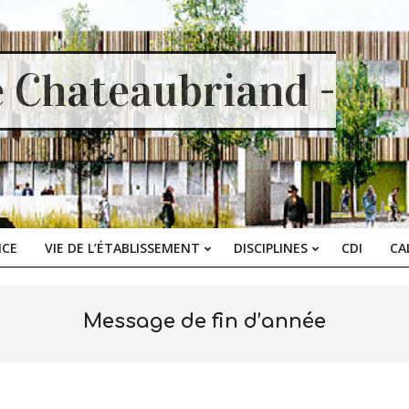
e Chateaubriand -
ICE
VIE DE L’ÉTABLISSEMENT
DISCIPLINES
CDI
CA
Primary
Navigation
Menu
Message de fin d’année