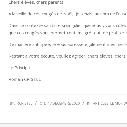
Chers élèves, chers parents,
A la veille de ces congés de Noël, je tenais, au nom de l’e
Dans ce contexte sanitaire si singulier que nous vivons coll
que ces congés vous permettront, malgré tout, de profiter
De manière anticipée, je vous adresse également mes meil
Restant à votre écoute, veuillez agréer, chers élèves, chers
Le Principal
Romain CRISTEL
2020-
BY:
RCRISTEL
ON:
17 DÉCEMBRE 2020
IN:
ARTICLES
,
LE MOT D
12-
17