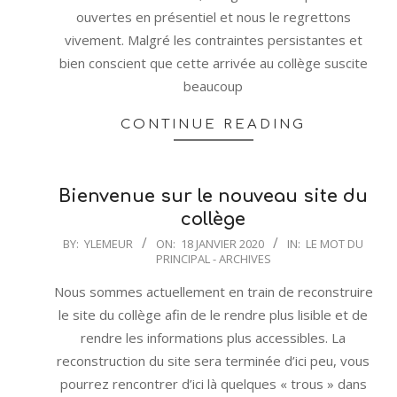
ouvertes en présentiel et nous le regrettons
vivement. Malgré les contraintes persistantes et
bien conscient que cette arrivée au collège suscite
beaucoup
CONTINUE READING
Bienvenue sur le nouveau site du
collège
2020-
BY:
YLEMEUR
ON:
18 JANVIER 2020
IN:
LE MOT DU
PRINCIPAL - ARCHIVES
01-
18
Nous sommes actuellement en train de reconstruire
le site du collège afin de le rendre plus lisible et de
rendre les informations plus accessibles. La
reconstruction du site sera terminée d’ici peu, vous
pourrez rencontrer d’ici là quelques « trous » dans