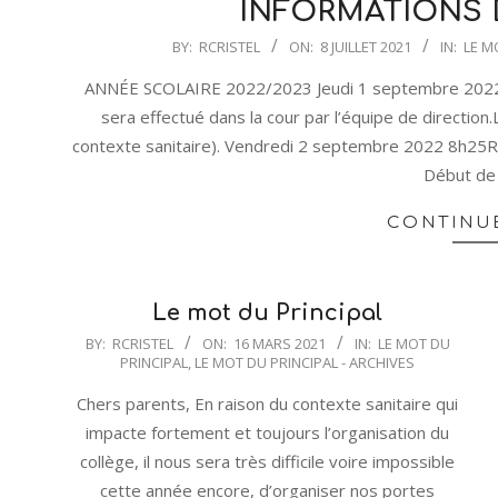
INFORMATIONS 
2021-
BY:
RCRISTEL
ON:
8 JUILLET 2021
IN:
LE M
07-
ANNÉE SCOLAIRE 2022/2023 Jeudi 1 septembre 2022
08
sera effectué dans la cour par l’équipe de directio
contexte sanitaire). Vendredi 2 septembre 2022 8h25
Début de 
CONTINU
Le mot du Principal
2021-
BY:
RCRISTEL
ON:
16 MARS 2021
IN:
LE MOT DU
PRINCIPAL
,
LE MOT DU PRINCIPAL - ARCHIVES
03-
16
Chers parents, En raison du contexte sanitaire qui
impacte fortement et toujours l’organisation du
collège, il nous sera très difficile voire impossible
cette année encore, d’organiser nos portes