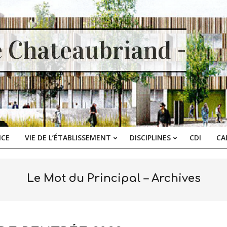
e Chateaubriand -
ICE
VIE DE L’ÉTABLISSEMENT
DISCIPLINES
CDI
CA
Primary
Navigation
Menu
Le Mot du Principal – Archives