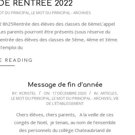
DE RENTRÉE 2022
OT DU PRINCIPAL
,
LE MOT DU PRINCIPAL - ARCHIVES
 8h25Rentrée des élèves des classes de 6èmeL’appel
n.Les parents pourront être présents (sous réserve du
Rentrée des élèves des classes de 5ème, 4ème et 3ème.
l’emploi du
E READING
Message de fin d’année
2020-
BY:
RCRISTEL
ON:
17 DÉCEMBRE 2020
IN:
ARTICLES
,
LE MOT DU PRINCIPAL
,
LE MOT DU PRINCIPAL - ARCHIVES
,
VIE
12-
DE L'ÉTABLISSEMENT
17
Chers élèves, chers parents, A la veille de ces
congés de Noël, je tenais, au nom de l’ensemble
des personnels du collège Chateaubriand de