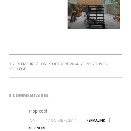
2014-
BY:
YLEMEUR
ON:
9 OCTOBRE 2014
IN:
NOUVEAU
10-
COLLÈGE
09
3 COMMENTAIRES
Trop cool
TOM
17 OCTOBRE 2014
PERMALINK
RÉPONDRE