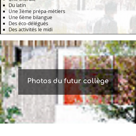
Du latin
Une 3ème prépa-métiers
Une 6ème bilangue
Des éco-délégués
Des activités le midi
Primary
Navigation
Menu
Photos du futur collège