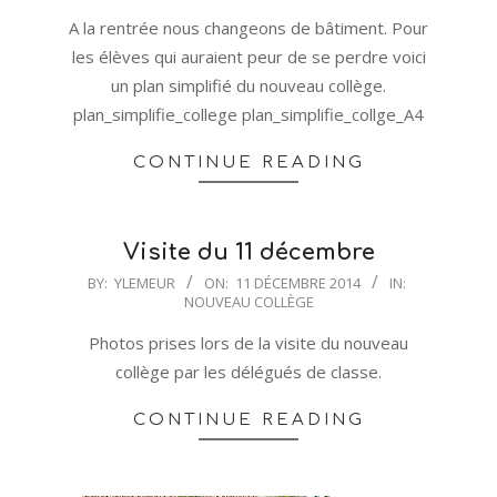
18
A la rentrée nous changeons de bâtiment. Pour
les élèves qui auraient peur de se perdre voici
un plan simplifié du nouveau collège.
plan_simplifie_college plan_simplifie_collge_A4
CONTINUE READING
Visite du 11 décembre
2014-
BY:
YLEMEUR
ON:
11 DÉCEMBRE 2014
IN:
NOUVEAU COLLÈGE
12-
11
Photos prises lors de la visite du nouveau
collège par les délégués de classe.
CONTINUE READING