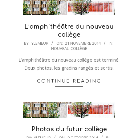
L’amphithéâtre du nouveau
collège
2014-
BY:
YLEMEUR
ON:
21 NOVEMBRE 2014
IN:
NOUVEAU COLLÈGE
11-
21
L’amphithéâtre du nouveau collège est terminé.
Deux photos, les gradins rangés et sortis.
CONTINUE READING
Photos du futur collège
2014-
BY:
YLEMEUR
ON:
9 OCTOBRE 2014
IN: