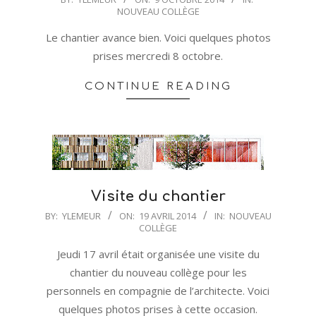
NOUVEAU COLLÈGE
10-
09
Le chantier avance bien. Voici quelques photos
prises mercredi 8 octobre.
CONTINUE READING
Visite du chantier
2014-
BY:
YLEMEUR
ON:
19 AVRIL 2014
IN:
NOUVEAU
COLLÈGE
04-
19
Jeudi 17 avril était organisée une visite du
chantier du nouveau collège pour les
personnels en compagnie de l’architecte. Voici
quelques photos prises à cette occasion.