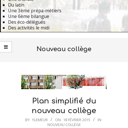
Du latin
Une 3ème prépa-métiers
Une 6ème bilangue
Des éco-délégués
Des activités le midi
Primary
Navigation
Nouveau collège
Menu
Plan simplifié du
nouveau collège
2015-
BY:
YLEMEUR
ON:
18 FÉVRIER 2015
IN:
NOUVEAU COLLÈGE
02-