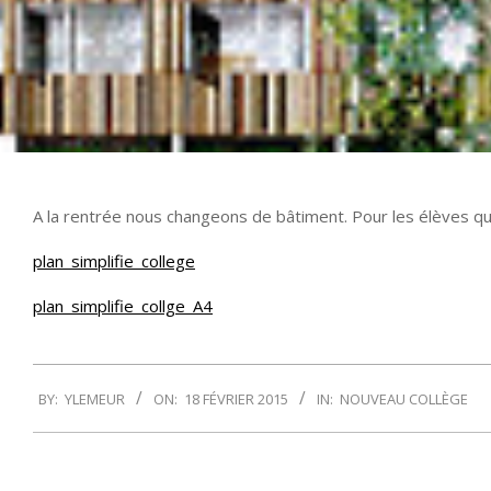
A la rentrée nous changeons de bâtiment. Pour les élèves qui
plan_simplifie_college
plan_simplifie_collge_A4
2015-
BY:
YLEMEUR
ON:
18 FÉVRIER 2015
IN:
NOUVEAU COLLÈGE
02-
18