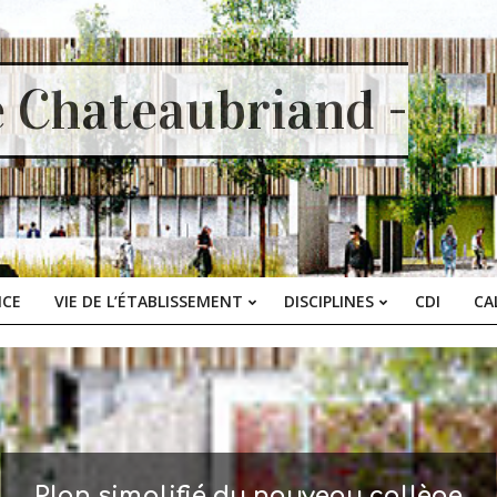
e Chateaubriand -
ICE
VIE DE L’ÉTABLISSEMENT
DISCIPLINES
CDI
CA
Primary
Navigation
Menu
Plan simplifié du nouveau collège