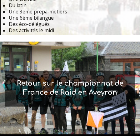
Du latin
Une 3ème prépa-métiers
Une 6ème bilangue
Des éco-délégués
Des activités le midi
Primary
Navigation
Menu
Retour sur le championnat de
France de Raid en Aveyron