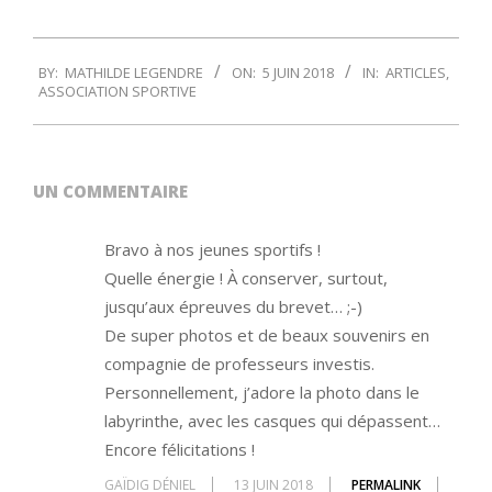
2018-
BY:
MATHILDE LEGENDRE
ON:
5 JUIN 2018
IN:
ARTICLES
,
06-
ASSOCIATION SPORTIVE
05
UN COMMENTAIRE
Bravo à nos jeunes sportifs !
Quelle énergie ! À conserver, surtout,
jusqu’aux épreuves du brevet… ;-)
De super photos et de beaux souvenirs en
compagnie de professeurs investis.
Personnellement, j’adore la photo dans le
labyrinthe, avec les casques qui dépassent…
Encore félicitations !
GAÏDIG DÉNIEL
13 JUIN 2018
PERMALINK