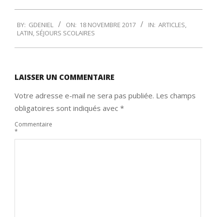
2017-
BY:
GDENIEL
ON:
18 NOVEMBRE 2017
IN:
ARTICLES
,
11-
LATIN
,
SÉJOURS SCOLAIRES
18
LAISSER UN COMMENTAIRE
Votre adresse e-mail ne sera pas publiée.
Les champs
obligatoires sont indiqués avec
*
Commentaire
*