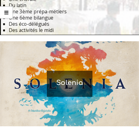
Du latin
Une 3ème prépa-métiers
Une 6ème bilangue
Des éco-délégués
Des activités le midi
Primary
Navigation
Menu
Solenia