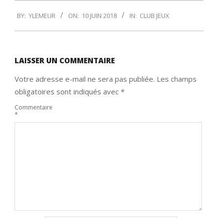
2018-
BY:
YLEMEUR
ON:
10 JUIN 2018
IN:
CLUB JEUX
06-
10
LAISSER UN COMMENTAIRE
Votre adresse e-mail ne sera pas publiée.
Les champs
obligatoires sont indiqués avec
*
Commentaire
*