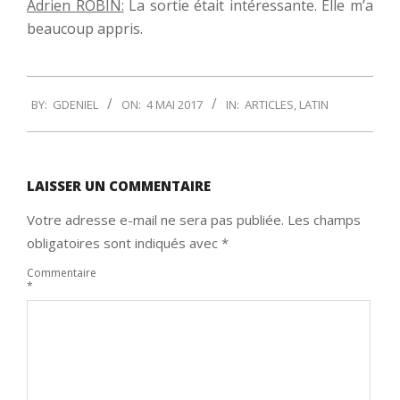
Adrien ROBIN:
La sortie était intéressante. Elle m’a
beaucoup appris.
2017-
BY:
GDENIEL
ON:
4 MAI 2017
IN:
ARTICLES
,
LATIN
05-
04
LAISSER UN COMMENTAIRE
Votre adresse e-mail ne sera pas publiée.
Les champs
obligatoires sont indiqués avec
*
Commentaire
*