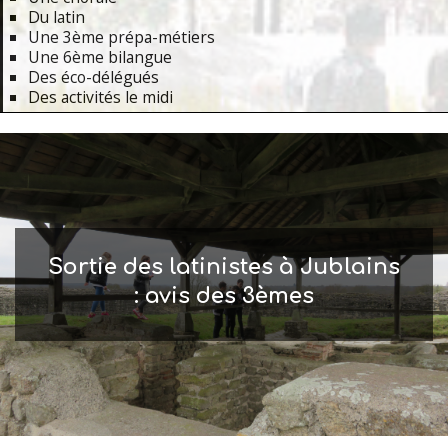
Du latin
Une 3ème prépa-métiers
Une 6ème bilangue
Des éco-délégués
Des activités le midi
Primary
Navigation
Menu
Sortie des latinistes à Jublains
: avis des 3èmes