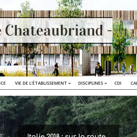
e Chateaubriand -
ICE
VIE DE L’ÉTABLISSEMENT
DISCIPLINES
CDI
CA
Primary
Navigation
Menu
Italie 2018 : sur la route…