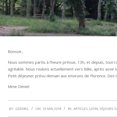
Bonsoir,
Nous sommes partis à l’heure prévue, 13h, et depuis, tout rou
agréable. Nous roulons actuellement vers Bâle, après avoir l
Petit déjeuner prévu demain aux environs de Florence. Des n
Mme Déniel
2018-
BY:
GDENIEL
ON:
25 MAI 2018
IN:
ARTICLES
,
LATIN
,
SÉJOURS S
05-