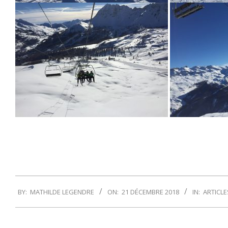
2018-
BY:
MATHILDE LEGENDRE
ON:
21 DÉCEMBRE 2018
IN:
ARTICLE
12-
21