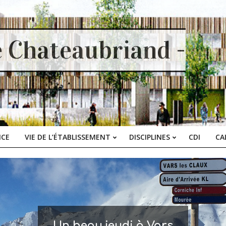
e Chateaubriand -
ICE
VIE DE L’ÉTABLISSEMENT
DISCIPLINES
CDI
CA
Primary
Navigation
Menu
Un beau jeudi à Vars