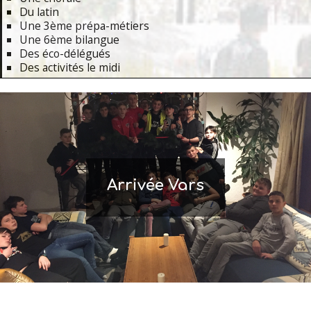
Du latin
Une 3ème prépa-métiers
Une 6ème bilangue
Des éco-délégués
Des activités le midi
Primary
Navigation
Menu
Arrivée Vars