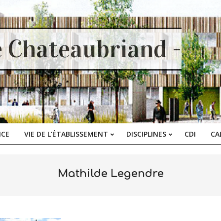
e Chateaubriand -
ICE
VIE DE L’ÉTABLISSEMENT
DISCIPLINES
CDI
CA
Primary
Navigation
Menu
Mathilde Legendre