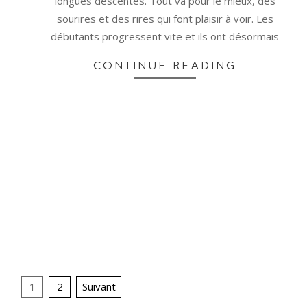
longues descentes. Tout va pour le mieux, des
sourires et des rires qui font plaisir à voir. Les
débutants progressent vite et ils ont désormais
CONTINUE READING
Pagination
1
2
Suivant