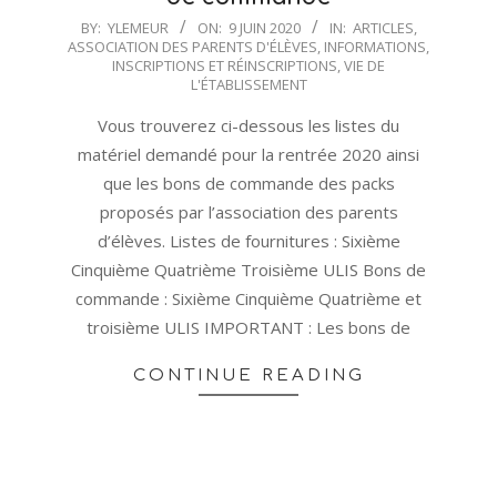
2020-
BY:
YLEMEUR
ON:
9 JUIN 2020
IN:
ARTICLES
,
ASSOCIATION DES PARENTS D'ÉLÈVES
,
INFORMATIONS
,
06-
INSCRIPTIONS ET RÉINSCRIPTIONS
,
VIE DE
09
L'ÉTABLISSEMENT
Vous trouverez ci-dessous les listes du
matériel demandé pour la rentrée 2020 ainsi
que les bons de commande des packs
proposés par l’association des parents
d’élèves. Listes de fournitures : Sixième
Cinquième Quatrième Troisième ULIS Bons de
commande : Sixième Cinquième Quatrième et
troisième ULIS IMPORTANT : Les bons de
CONTINUE READING