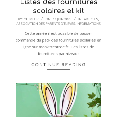
Listes des fournitures
scolaires et kit
2023-
BY:
YLEMEUR
ON:
11 JUIN 2023
IN:
ARTICLES
,
ASSOCIATION DES PARENTS D'ÉLÈVES
,
INFORMATIONS
06-
11
Cette année il est possible de passer
commande du pack des fournitures scolaires en
ligne sur monkitrentree.fr . Les listes de
fournitures par niveau :
CONTINUE READING