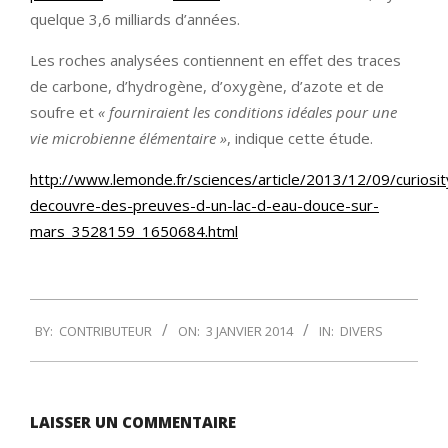
quelque 3,6 milliards d’années.
Les roches analysées contiennent en effet des traces
de carbone, d’hydrogène, d’oxygène, d’azote et de
soufre et
« fourniraient les conditions idéales pour une
vie microbienne élémentaire »
, indique cette étude.
http://www.lemonde.fr/sciences/article/2013/12/09/curiosit
decouvre-des-preuves-d-un-lac-d-eau-douce-sur-
mars_3528159_1650684.html
2014-
BY:
CONTRIBUTEUR
ON:
3 JANVIER 2014
IN:
DIVERS
01-
03
LAISSER UN COMMENTAIRE