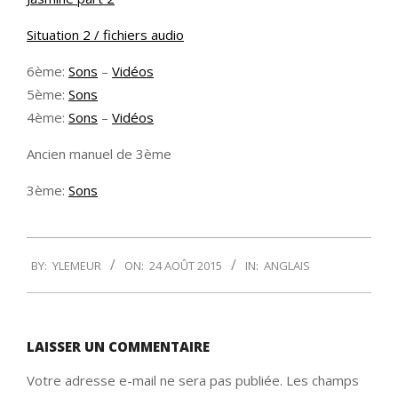
Situation 2 / fichiers audio
6ème:
Sons
–
Vidéos
5ème:
Sons
4ème:
Sons
–
Vidéos
Ancien manuel de 3ème
3ème:
Sons
2015-
BY:
YLEMEUR
ON:
24 AOÛT 2015
IN:
ANGLAIS
08-
24
LAISSER UN COMMENTAIRE
Votre adresse e-mail ne sera pas publiée.
Les champs