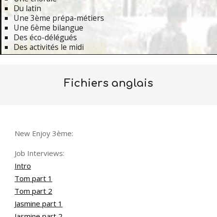
Du latin
Une 3ème prépa-métiers
Une 6ème bilangue
Des éco-délégués
Des activités le midi
Primary
Navigation
Fichiers anglais
Menu
New Enjoy 3ème:
Job Interviews:
Intro
Tom part 1
Tom part 2
Jasmine part 1
Jasmine part 2