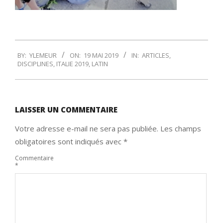
2019-
BY:
YLEMEUR
ON:
19 MAI 2019
IN:
ARTICLES
,
05-
DISCIPLINES
,
ITALIE 2019
,
LATIN
19
LAISSER UN COMMENTAIRE
Votre adresse e-mail ne sera pas publiée.
Les champs
obligatoires sont indiqués avec
*
Commentaire
*