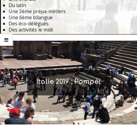
Du latin
Une 3ème prépa-métiers
Une 6ème bilangue
Des éco-délégués
Des activités le midi
Primary
Navigation
Menu
Italie 2019 : Pompéi