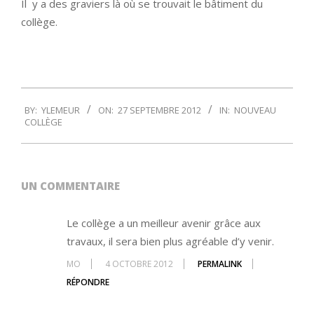
Il y a des graviers là où se trouvait le bâtiment du
collège.
2012-
BY:
YLEMEUR
ON:
27 SEPTEMBRE 2012
IN:
NOUVEAU
09-
COLLÈGE
27
UN COMMENTAIRE
Le collège a un meilleur avenir grâce aux
travaux, il sera bien plus agréable d’y venir.
MO
4 OCTOBRE 2012
PERMALINK
RÉPONDRE