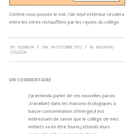
Comme vous pouvez le voir, l’air neuf extérieur circulera
entre les vitres réchauffées par les rayons du collège.
2012-
BY:
YLEMEUR
ON:
18 OCTOBRE 2012
IN:
NOUVEAU
10-
COLLÈGE
18
UN COMMENTAIRE
J’ai entendu parler de ces nouvelles parois
,travaillant dans les maisons écologiques à
basse consommation d’énergie,il est
intéressant de savoir que le collège de mes
enfants va en être fourni,j’attends leurs