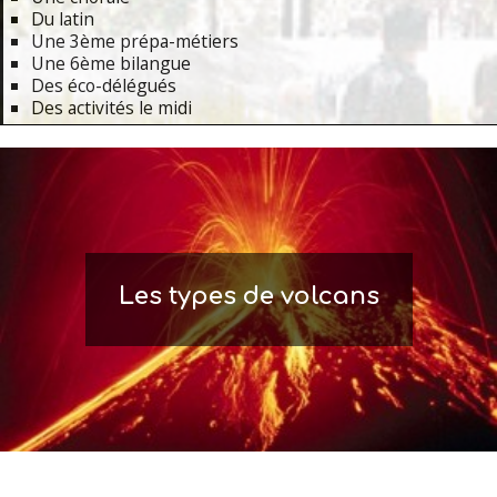
Du latin
Une 3ème prépa-métiers
Une 6ème bilangue
Des éco-délégués
Des activités le midi
Primary
Navigation
Menu
Les types de volcans