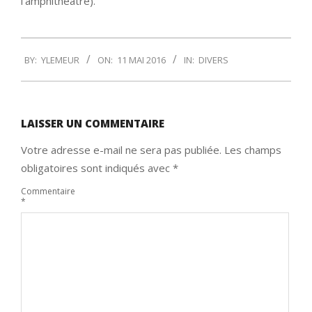
l’amphithéâtre).
2016-
BY:
YLEMEUR
ON:
11 MAI 2016
IN:
DIVERS
05-
11
LAISSER UN COMMENTAIRE
Votre adresse e-mail ne sera pas publiée.
Les champs
obligatoires sont indiqués avec
*
Commentaire
*