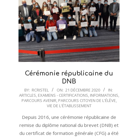
Cérémonie républicaine du
DNB
2020-
BY:
RCRISTEL
ON:
21 DÉCEMBRE 2020
IN:
ARTICLES
,
EXAMENS - CERTIFICATIONS
,
INFORMATIONS
,
12-
PARCOURS AVENIR
,
PARCOURS CITOYEN DE L'ÉLÈVE
,
21
VIE DE L'ÉTABLISSEMENT
Depuis 2016, une cérémonie républicaine de
remise du diplôme national du brevet (DNB) et
du certificat de formation générale (CFG) a été