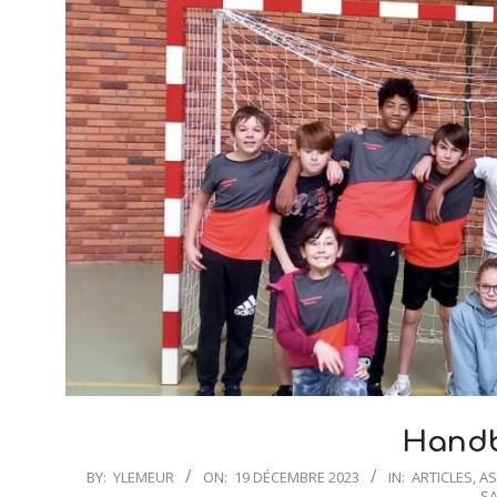
Handb
2023-
BY:
YLEMEUR
ON:
19 DÉCEMBRE 2023
IN:
ARTICLES
,
AS
S