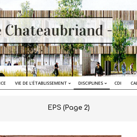
e Chateaubriand -
ICE
VIE DE L’ÉTABLISSEMENT
DISCIPLINES
CDI
CA
Primary
Navigation
Menu
EPS
(Page 2)