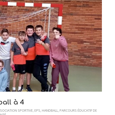
all à 4
SOCIATION SPORTIVE
,
EPS
,
HANDBALL
,
PARCOURS ÉDUCATIF DE
ANTÉ