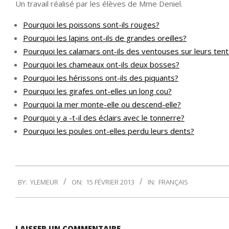
Un travail réalisé par les élèves de Mme Deniel.
Pourquoi les poissons sont-ils rouges?
Pourquoi les lapins ont-ils de grandes oreilles?
Pourquoi les calamars ont-ils des ventouses sur leurs ten
Pourquoi les chameaux ont-ils deux bosses?
Pourquoi les hérissons ont-ils des piquants?
Pourquoi les girafes ont-elles un long cou?
Pourquoi la mer monte-elle ou descend-elle?
Pourquoi y a -t-il des éclairs avec le tonnerre?
Pourquoi les poules ont-elles perdu leurs dents?
2013-
BY:
YLEMEUR
ON:
15 FÉVRIER 2013
IN:
FRANÇAIS
02-
15
LAISSER UN COMMENTAIRE