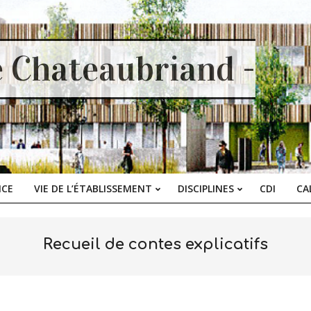
e Chateaubriand -
ICE
VIE DE L’ÉTABLISSEMENT
DISCIPLINES
CDI
CA
Primary
Navigation
Menu
Recueil de contes explicatifs