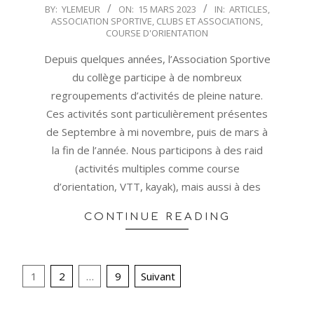
2023-
BY:
YLEMEUR
ON:
15 MARS 2023
IN:
ARTICLES
,
ASSOCIATION SPORTIVE
,
CLUBS ET ASSOCIATIONS
,
03-
COURSE D'ORIENTATION
15
Depuis quelques années, l’Association Sportive
du collège participe à de nombreux
regroupements d’activités de pleine nature.
Ces activités sont particulièrement présentes
de Septembre à mi novembre, puis de mars à
la fin de l’année. Nous participons à des raid
(activités multiples comme course
d’orientation, VTT, kayak), mais aussi à des
CONTINUE READING
Pagination
1
2
…
9
Suivant
des