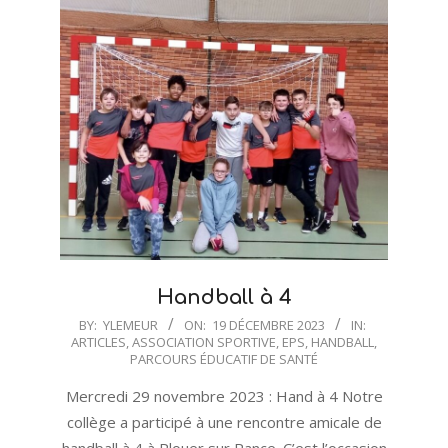
Handball à 4
2023-
BY:
YLEMEUR
ON:
19 DÉCEMBRE 2023
IN:
ARTICLES
,
ASSOCIATION SPORTIVE
,
EPS
,
HANDBALL
,
12-
PARCOURS ÉDUCATIF DE SANTÉ
19
Mercredi 29 novembre 2023 : Hand à 4 Notre
collège a participé à une rencontre amicale de
handball à 4 à Plouer sur Rance. C’est l’occasion