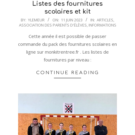
Listes des fournitures
scolaires et kit
2023-
BY:
YLEMEUR
ON:
11 JUIN 2023
IN:
ARTICLES
,
ASSOCIATION DES PARENTS D'ÉLÈVES
,
INFORMATIONS
06-
11
Cette année il est possible de passer
commande du pack des fournitures scolaires en
ligne sur monkitrentree.fr . Les listes de
fournitures par niveau :
CONTINUE READING