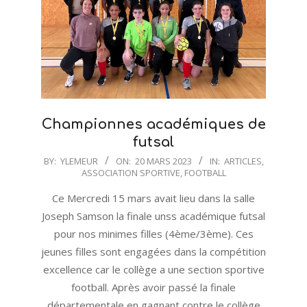
Championnes académiques de
futsal
2023-
BY:
YLEMEUR
ON:
20 MARS 2023
IN:
ARTICLES
,
ASSOCIATION SPORTIVE
,
FOOTBALL
03-
20
Ce Mercredi 15 mars avait lieu dans la salle
Joseph Samson la finale unss académique futsal
pour nos minimes filles (4ème/3ème). Ces
jeunes filles sont engagées dans la compétition
excellence car le collège a une section sportive
football. Après avoir passé la finale
départementale en gagnant contre le collège